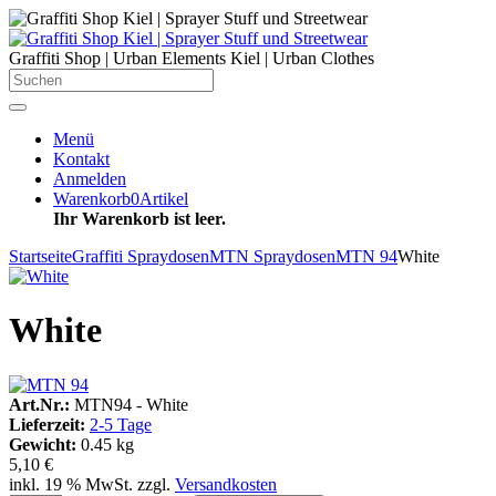
Graffiti Shop | Urban Elements Kiel | Urban Clothes
Menü
Kontakt
Anmelden
Warenkorb
0
Artikel
Ihr Warenkorb ist leer.
Startseite
Graffiti Spraydosen
MTN Spraydosen
MTN 94
White
White
Art.Nr.:
MTN94 - White
Lieferzeit:
2-5 Tage
Gewicht:
0.45 kg
5,10 €
inkl. 19 % MwSt. zzgl.
Versandkosten