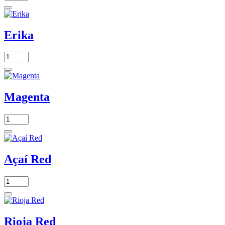
Erika
Magenta
Açaí Red
Rioja Red