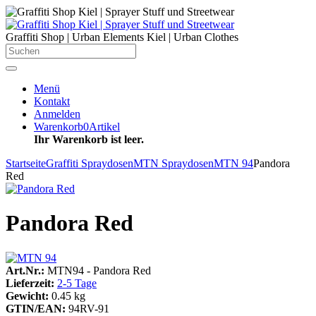
Graffiti Shop | Urban Elements Kiel | Urban Clothes
Menü
Kontakt
Anmelden
Warenkorb
0
Artikel
Ihr Warenkorb ist leer.
Startseite
Graffiti Spraydosen
MTN Spraydosen
MTN 94
Pandora
Red
Pandora Red
Art.Nr.:
MTN94 - Pandora Red
Lieferzeit:
2-5 Tage
Gewicht:
0.45 kg
GTIN/EAN:
94RV-91