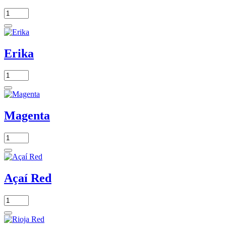
Erika
Magenta
Açaí Red