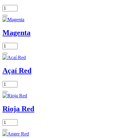
Magenta
Açaí Red
Rioja Red