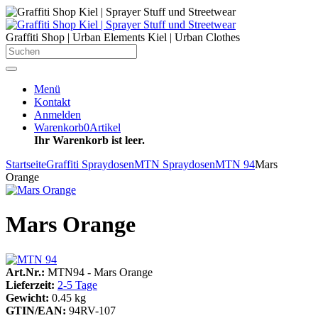
Graffiti Shop | Urban Elements Kiel | Urban Clothes
Menü
Kontakt
Anmelden
Warenkorb
0
Artikel
Ihr Warenkorb ist leer.
Startseite
Graffiti Spraydosen
MTN Spraydosen
MTN 94
Mars
Orange
Mars Orange
Art.Nr.:
MTN94 - Mars Orange
Lieferzeit:
2-5 Tage
Gewicht:
0.45 kg
GTIN/EAN:
94RV-107