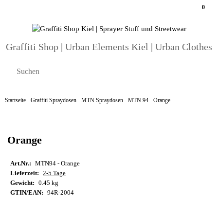
0
Graffiti Shop | Urban Elements Kiel | Urban Clothes
Startseite
Graffiti Spraydosen
MTN Spraydosen
MTN 94
Orange
Orange
Art.Nr.:
MTN94 - Orange
Lieferzeit:
2-5 Tage
Gewicht:
0.45 kg
GTIN/EAN:
94R-2004