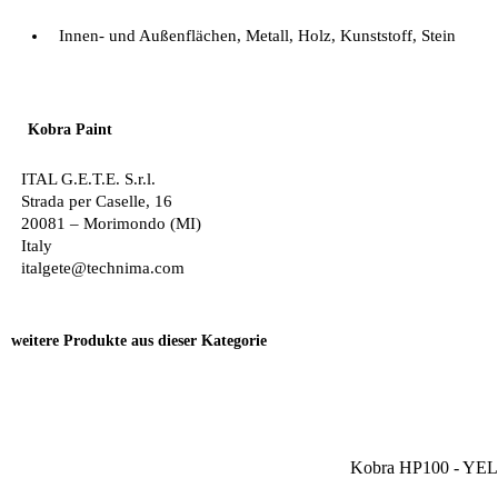
Innen- und Außenflächen, Metall, Holz, Kunststoff, Stein
Kobra Paint
ITAL G.E.T.E. S.r.l.
Strada per Caselle, 16
20081 – Morimondo (MI)
Italy
italgete@technima.com
weitere Produkte aus dieser Kategorie
Kobra HP100 - YE