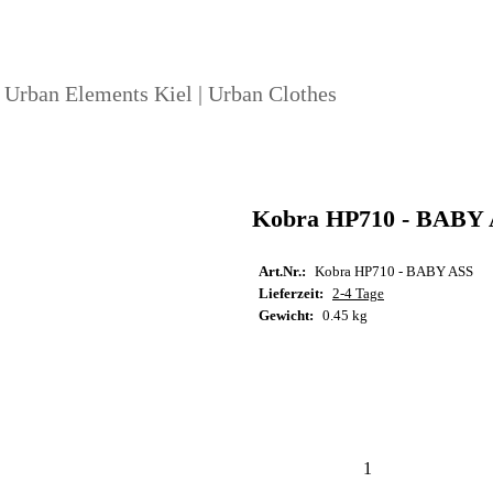
| Urban Elements Kiel | Urban Clothes
Kobra HP710 - BABY 
Art.Nr.:
Kobra HP710 - BABY ASS
Lieferzeit:
2-4 Tage
Gewicht:
0.45 kg