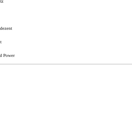
tz
 dezent
t
nd Power