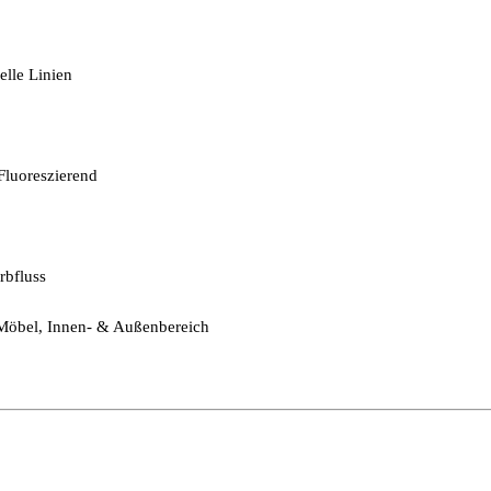
lle Linien
 Fluoreszierend
rbfluss
Y, Möbel, Innen- & Außenbereich