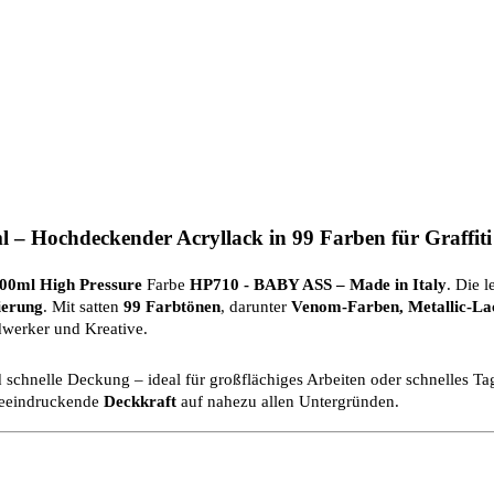
 – Hochdeckender Acryllack in 99 Farben für Graffit
00ml High Pressure
Farbe
HP710 - BABY ASS
– Made in Italy
. Die 
kierung
. Mit satten
99 Farbtönen
, darunter
Venom-Farben, Metallic-Lac
dwerker und Kreative.
 schnelle Deckung – ideal für großflächiges Arbeiten oder schnelles Ta
beeindruckende
Deckkraft
auf nahezu allen Untergründen.