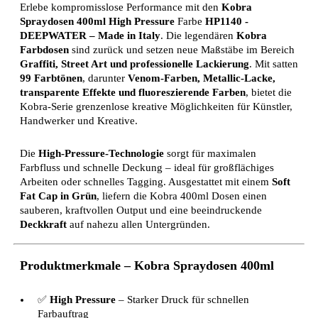
Erlebe kompromisslose Performance mit den
Kobra
Spraydosen 400ml High Pressure
Farbe
HP1140 -
DEEPWATER
– Made in Italy
. Die legendären
Kobra
Farbdosen
sind zurück und setzen neue Maßstäbe im Bereich
Graffiti, Street Art und professionelle Lackierung
. Mit satten
99 Farbtönen
, darunter
Venom-Farben, Metallic-Lacke,
transparente Effekte und fluoreszierende Farben
, bietet die
Kobra-Serie grenzenlose kreative Möglichkeiten für Künstler,
Handwerker und Kreative.
Die
High-Pressure-Technologie
sorgt für maximalen
Farbfluss und schnelle Deckung – ideal für großflächiges
Arbeiten oder schnelles Tagging. Ausgestattet mit einem
Soft
Fat Cap in Grün
, liefern die Kobra 400ml Dosen einen
sauberen, kraftvollen Output und eine beeindruckende
Deckkraft
auf nahezu allen Untergründen.
Produktmerkmale – Kobra Spraydosen 400ml
✅
High Pressure
– Starker Druck für schnellen
Farbauftrag