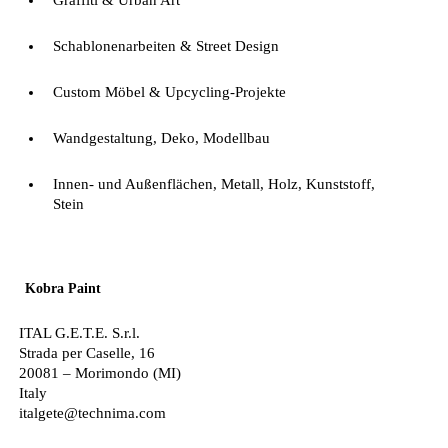
Graffiti & Urban Art
Schablonenarbeiten & Street Design
Custom Möbel & Upcycling-Projekte
Wandgestaltung, Deko, Modellbau
Innen- und Außenflächen, Metall, Holz, Kunststoff,
Stein
Kobra Paint
ITAL G.E.T.E. S.r.l.
Strada per Caselle, 16
20081 – Morimondo (MI)
Italy
italgete@technima.com