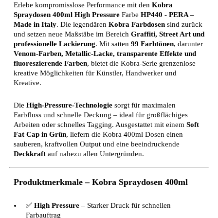
Erlebe kompromisslose Performance mit den
Kobra
Spraydosen 400ml High Pressure
Farbe
HP440 - PERA
–
Made in Italy
. Die legendären
Kobra Farbdosen
sind zurück
und setzen neue Maßstäbe im Bereich
Graffiti, Street Art und
professionelle Lackierung
. Mit satten
99 Farbtönen
, darunter
Venom-Farben, Metallic-Lacke, transparente Effekte und
fluoreszierende Farben
, bietet die Kobra-Serie grenzenlose
kreative Möglichkeiten für Künstler, Handwerker und
Kreative.
Die
High-Pressure-Technologie
sorgt für maximalen
Farbfluss und schnelle Deckung – ideal für großflächiges
Arbeiten oder schnelles Tagging. Ausgestattet mit einem
Soft
Fat Cap in Grün
, liefern die Kobra 400ml Dosen einen
sauberen, kraftvollen Output und eine beeindruckende
Deckkraft
auf nahezu allen Untergründen.
Produktmerkmale – Kobra Spraydosen 400ml
✅
High Pressure
– Starker Druck für schnellen
Farbauftrag