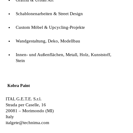
Graffiti & Urban Art
Schablonenarbeiten & Street Design
Custom Möbel & Upcycling-Projekte
Wandgestaltung, Deko, Modellbau
Innen- und Außenflächen, Metall, Holz, Kunststoff,
Stein
Kobra Paint
ITAL G.E.T.E. S.r.l.
Strada per Caselle, 16
20081 – Morimondo (MI)
Italy
italgete@technima.com