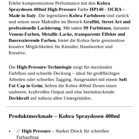
Erlebe kompromisslose Performance mit den
Kobra
Spraydosen 400ml High Pressure
Farbe
HP140 - OCRA
–
Made in Italy
. Die legendären
Kobra Farbdosen
sind zurück
und setzen neue Maßstäbe im Bereich
Graffiti, Street Art und
professionelle Lackierung
. Mit satten
99 Farbtönen
, darunter
Venom-Farben, Metallic-Lacke, transparente Effekte und
fluoreszierende Farben
, bietet die Kobra-Serie grenzenlose
kreative Möglichkeiten für Künstler, Handwerker und
Kreative.
Die
High-Pressure-Technologie
sorgt für maximalen
Farbfluss und schnelle Deckung – ideal für großflächiges
Arbeiten oder schnelles Tagging. Ausgestattet mit einem
Soft
Fat Cap in Grün
, liefern die Kobra 400ml Dosen einen
sauberen, kraftvollen Output und eine beeindruckende
Deckkraft
auf nahezu allen Untergründen.
Produktmerkmale – Kobra Spraydosen 400ml
✅
High Pressure
– Starker Druck für schnellen
Farbauftrag