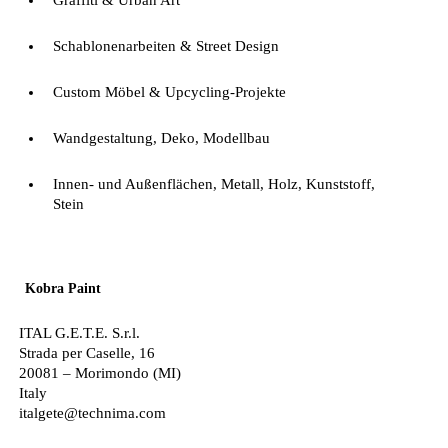
Graffiti & Urban Art
Schablonenarbeiten & Street Design
Custom Möbel & Upcycling-Projekte
Wandgestaltung, Deko, Modellbau
Innen- und Außenflächen, Metall, Holz, Kunststoff,
Stein
Kobra Paint
ITAL G.E.T.E. S.r.l.
Strada per Caselle, 16
20081 – Morimondo (MI)
Italy
italgete@technima.com