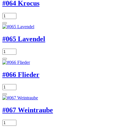
#064 Krocus
#065 Lavendel
#066 Flieder
#067 Weintraube