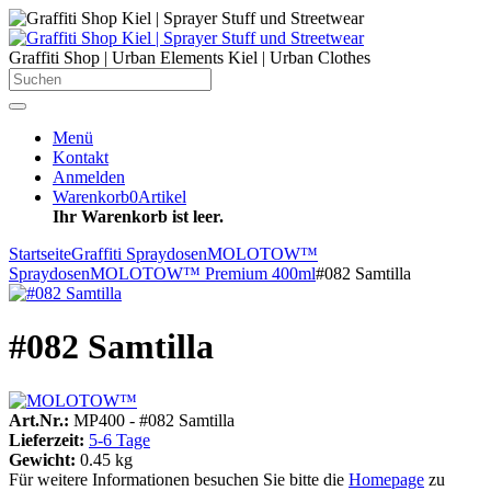
Graffiti Shop | Urban Elements Kiel | Urban Clothes
Menü
Kontakt
Anmelden
Warenkorb
0
Artikel
Ihr Warenkorb ist leer.
Startseite
Graffiti Spraydosen
MOLOTOW™
Spraydosen
MOLOTOW™ Premium 400ml
#082 Samtilla
#082 Samtilla
Art.Nr.:
MP400 - #082 Samtilla
Lieferzeit:
5-6 Tage
Gewicht:
0.45 kg
Für weitere Informationen besuchen Sie bitte die
Homepage
zu