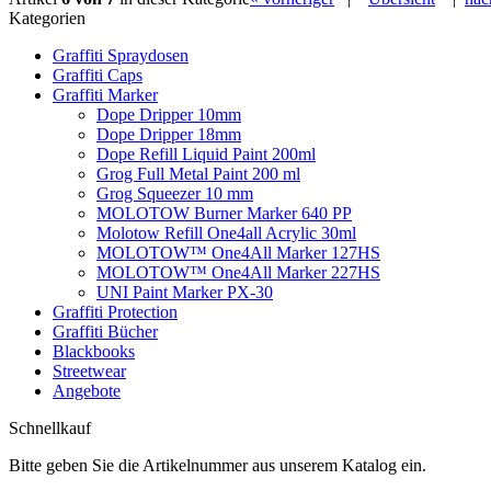
Kategorien
Graffiti Spraydosen
Graffiti Caps
Graffiti Marker
Dope Dripper 10mm
Dope Dripper 18mm
Dope Refill Liquid Paint 200ml
Grog Full Metal Paint 200 ml
Grog Squeezer 10 mm
MOLOTOW Burner Marker 640 PP
Molotow Refill One4all Acrylic 30ml
MOLOTOW™ One4All Marker 127HS
MOLOTOW™ One4All Marker 227HS
UNI Paint Marker PX-30
Graffiti Protection
Graffiti Bücher
Blackbooks
Streetwear
Angebote
Schnellkauf
Bitte geben Sie die Artikelnummer aus unserem Katalog ein.