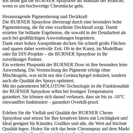
Bis heute gilt die BURNER Spraydose als Maßstab der Branche,
wenn es um hochwertige Chromlacke geht.
Herausragende Pigmentierung und Deckkraft
Die BURNER Spraydose überzeugt durch eine besonders hohe
Pigmentierung, die für eine exzellente Deckkraft sorgt. Damit
erzielen Sie brillante Ergebnisse, die sowohl in der Detailarbeit als
auch bei großflächigen Anwendungen begeistern.
Dank einer hohen Aussprührate decken Sie schnell große Flächen
und sparen dabei wertvolle Zeit. Ob in der Kunst, im Modellbau
oder für DIY-Projekte – die BURNER Spraydose ist Ihr
zuverlässiger Partner.
Ein weiterer Pluspunkt der BURNER Dose ist ihre besonders leise
Anwendung. Die Vermischung der Pigmente erfolgt ohne
Mischkugeln, was nicht nur den Geräuschpegel reduziert, sondern
auch die Qualität des Sprays optimiert.
Mit der patentierten MOLOTOW-Technologie ist die Funktionalität
der BURNER Spraydose selbst bei frostigen Temperaturen
garantiert. Sie können sich darauf verlassen, dass sie bis zu -10°C
einwandfrei funktioniert – garantiert Overkill-proof.
Erleben Sie die Vielfalt und Qualität der BURNER Chrom
Spraydose und setzen Sie Ihre kreativen Ideen mit Leichtigkeit um!
Ideal geeignet für Künstler, Grafiker und alle, die Wert auf höchste
Qualität legen. Holen Sie sich das beste Chromspray auf dem Markt